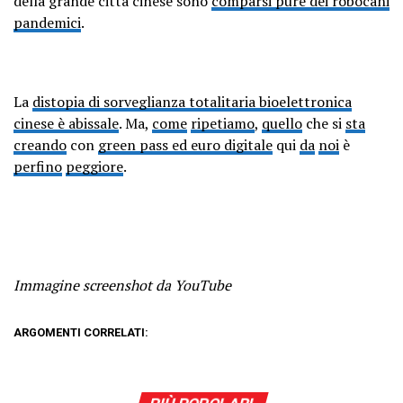
della grande città cinese sono
comparsi pure dei robocani
pandemici
.
La
distopia di sorveglianza totalitaria bioelettronica
cinese è abissale
. Ma,
come
ripetiamo
,
quello
che si
sta
creando
con
green pass ed euro digitale
qui
da
noi
è
perfino
peggiore
.
Immagine screenshot da YouTube
ARGOMENTI CORRELATI: