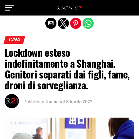
Exit mobile version
CINA
Lockdown esteso
indefinitamente a Shanghai.
Genitori separati dai figli, fame,
droni di sorveglianza.
Pubblicato
4 anni fa
il
8 Aprile 2022