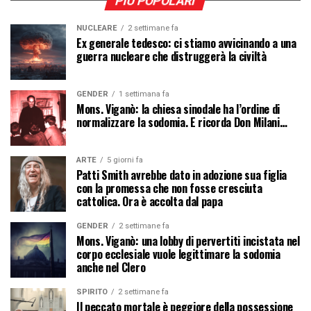
PIÙ POPOLARI
NUCLEARE
2 settimane fa
Ex generale tedesco: ci stiamo avvicinando a una
guerra nucleare che distruggerà la civiltà
GENDER
1 settimana fa
Mons. Viganò: la chiesa sinodale ha l’ordine di
normalizzare la sodomia. E ricorda Don Milani…
ARTE
5 giorni fa
Patti Smith avrebbe dato in adozione sua figlia
con la promessa che non fosse cresciuta
cattolica. Ora è accolta dal papa
GENDER
2 settimane fa
Mons. Viganò: una lobby di pervertiti incistata nel
corpo ecclesiale vuole legittimare la sodomia
anche nel Clero
SPIRITO
2 settimane fa
Il peccato mortale è peggiore della possessione