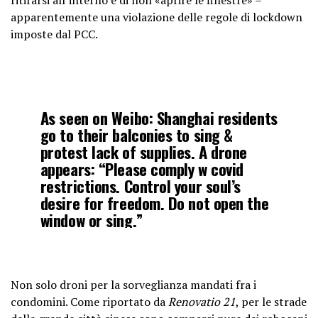
apparentemente una violazione delle regole di lockdown
imposte dal PCC.
As seen on Weibo: Shanghai residents
go to their balconies to sing &
protest lack of supplies. A drone
appears: “Please comply w covid
restrictions. Control your soul’s
desire for freedom. Do not open the
window or sing.”
https://t.co/0ZTc8fznaV
pic.twitter.com/pAnEGOlBIh
Non solo droni per la sorveglianza mandati fra i
— Alice Su (@aliceysu)
April 6, 2022
condomini. Come riportato da
Renovatio 21
, per le strade