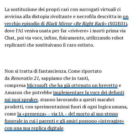
La sostituzione dei propri cari con surrogati virtuali ci
avvicina alla distopia rivoltante e necrofila descritta in
un
vecchio episodio di
Black Mirror «Be Right Back»
(S02E01)
,
dove l’AI veniva usata per far «rivivere» i morti prima via
Chat, poi via voce, infine, fisicamente, utilizzando robot
replicanti che sostituivano il caro estinto.
Non si tratta di fantascienza. Come riportato
da
Renovatio 21
, sappiamo che in tanti,
compresa
Microsoft che ha già ottenuto un brevetto
e
Amazon che potrebbe
implementare la voce dei defunti
sui suoi speaker
, stanno lavorando a questi macabri
prodotti, con sperimentazioni fuori di ogni logica umana,
come
la «presenza» – via IA – del morto al suo stesso
funerale in cui i parenti e gli amici possono «interagire»
con una sua replica digitale
.