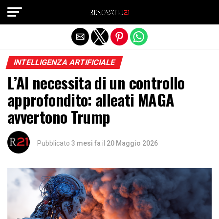
Exit mobile version
INTELLIGENZA ARTIFICIALE
L’AI necessita di un controllo
approfondito: alleati MAGA
avvertono Trump
Pubblicato
3 mesi fa
il
20 Maggio 2026