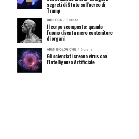
segreti di Stato sull’aereo di
Trump
BIOETICA
6 ore fa
Il corpo scomposto: quando
l’uomo diventa mero contenitore
di organi
ARMI BIOLOGICHE
6 ore fa
Gli scienziati creano virus con
l’Intelligenza Artificiale