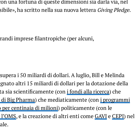
con una fortuna di queste dimensioni sia darla via, nel
bile», ha scritto nella sua nuova lettera
Giving Pledge
.
randi imprese filantropiche (per alcuni,
pera i 50 miliardi di dollari. A luglio, Bill e Melinda
ato altri 15 miliardi di dollari per la dotazione della
a sia scientificamente (con
i fondi alla ricerca
) che
e di Big Pharma
) che mediaticamente (con
i programmi
o per centinaia di milioni
) politicamente (con le
e l’OMS
, e la creazione di altri enti come
GAVI
e
CEPI
) nel
ale.