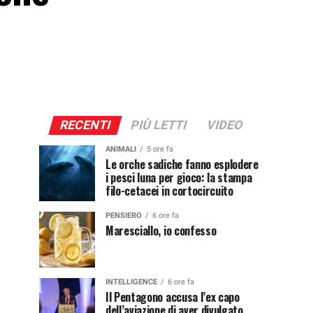
RECENTI
PIÙ LETTI
VIDEO
ANIMALI
5 ore fa
Le orche sadiche fanno esplodere
i pesci luna per gioco: la stampa
filo-cetacei in cortocircuito
PENSIERO
6 ore fa
Maresciallo, io confesso
INTELLIGENCE
6 ore fa
Il Pentagono accusa l’ex capo
dell’aviazione di aver divulgato