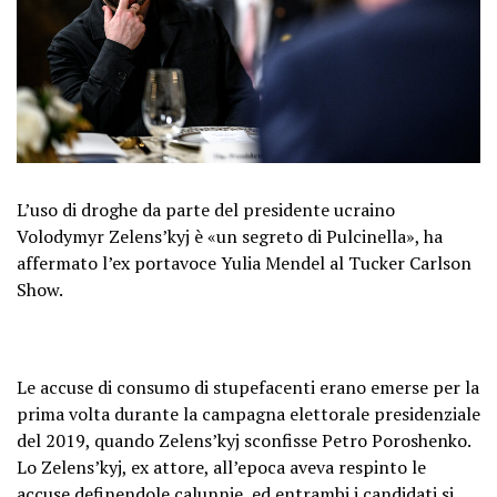
L’uso di droghe da parte del presidente ucraino
Volodymyr Zelens’kyj è «un segreto di Pulcinella», ha
affermato l’ex portavoce Yulia Mendel al Tucker Carlson
Show.
Le accuse di consumo di stupefacenti erano emerse per la
prima volta durante la campagna elettorale presidenziale
del 2019, quando Zelens’kyj sconfisse Petro Poroshenko.
Lo Zelens’kyj, ex attore, all’epoca aveva respinto le
accuse definendole calunnie, ed entrambi i candidati si