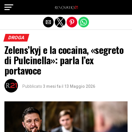
Exit mobile version
DROGA
Zelens’kyj e la cocaina, «segreto
di Pulcinella»: parla l’ex
portavoce
Pubblicato
3 mesi fa
il
13 Maggio 2026