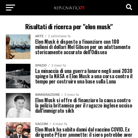
Risultati di ricerca per "elon musk"
ARTE
2 settimane fa
Elon Musk è disposto a finanziare con 100
milioni di dollari Mel Gibson per un adattamento
storicamente accurato dell’Odissea
SPAZIO
2 mesi fa
La minaccia di una guerra lunare negli anni 2030
spinge la NASA e Elon Musk a una corsa contro il
tempo per costruire una base sulla Luna
IMMIGRAZIONE
3 mesi fa
Elon Musk si offre di finanziare la causa contro
la polizia britannica per il ragazzo inglese ucciso
dall’immigrato sikh
VACCINI
4 mesi fa
Elon Musk ha subito danni dal vaccino COVID. Ex
dirigente Pfizer ammette: il siero potrebbe aver