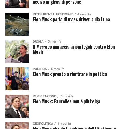
ucciso migliaia di persone
INTELLIGENZA ARTIFICIALE
4 mesi fa
Elon Musk parla di mass driver sulla Luna
DROGA
5 mesi fa
Il Messico minaccia azioni legali contro Elon
Musk
POLITICA
6 mesi fa
Elon Musk pronto a rientrare in politica
IMMIGRAZIONE
7 mesi fa
Elon Musk: Bruxelles non è più belga
GEOPOLITICA
8 mesi fa
Elon Musk chiede l’abolizione dell’UE «Quarto