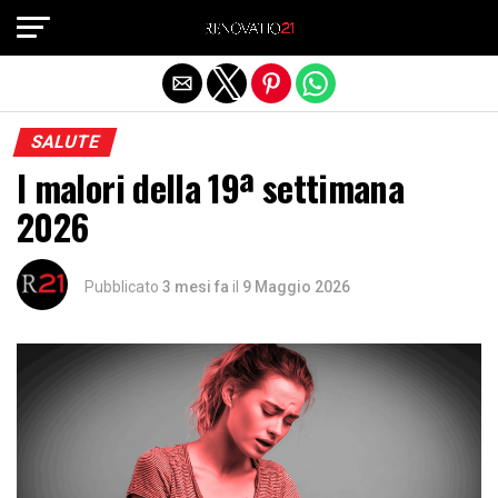
Exit mobile version
SALUTE
I malori della 19ª settimana
2026
Pubblicato
3 mesi fa
il
9 Maggio 2026