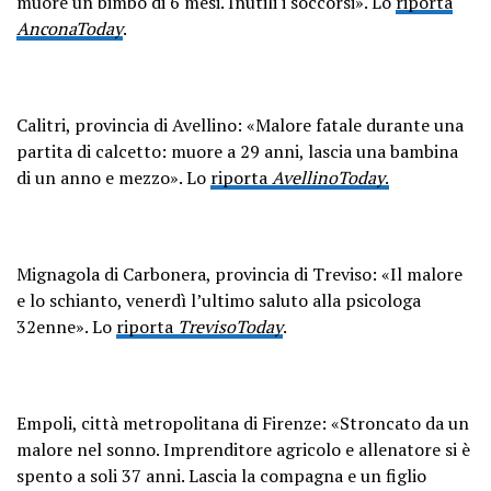
muore un bimbo di 6 mesi. Inutili i soccorsi». Lo
riporta
AnconaToday
.
Calitri, provincia di Avellino: «Malore fatale durante una
partita di calcetto: muore a 29 anni, lascia una bambina
di un anno e mezzo». Lo
riporta
AvellinoToday
.
Mignagola di Carbonera, provincia di Treviso: «Il malore
e lo schianto, venerdì l’ultimo saluto alla psicologa
32enne». Lo
riporta
TrevisoToday
.
Empoli, città metropolitana di Firenze: «Stroncato da un
malore nel sonno. Imprenditore agricolo e allenatore si è
spento a soli 37 anni. Lascia la compagna e un figlio