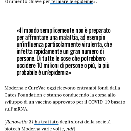
strumento chiave per
fermare le epidemie
».
«
Il mondo semplicemente non è preparato
per affrontare una malattia, ad esempio
un’influenza particolarmente virulenta, che
infetta rapidamente un gran numero di
persone. Di tutte le cose che potrebbero
uccidere 10 milioni di persone o più, la più
probabile è
un’epidemia
»
Moderna e CureVac oggi ricevono entrambi fondi dalla
Gates Foundation e stanno conducendo la corsa allo
sviluppo di un vaccino approvato per il COVID-19 basato
sull’mRNA.
[
Renovatio 21
ha trattato
degli sforzi della società
biotech Moderna
varie
volte
,
ndr
]