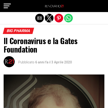
Exit mobile version
BIG PHARMA
Il Coronavirus e la Gates
Foundation
Pubblicato
6 anni fa
il
3 Aprile 2020