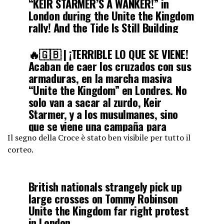
“KEIR STARMER’S A WANKER!” in
London during the Unite the Kingdom
rally! And the Tide Is Still Building
Toward History’s Largest Stand
🔥🇬🇧 | ¡TERRIBLE LO QUE SE VIENE!
Acaban de caer los cruzados con sus
In the…
pic.twitter.com/Ze1CXlr2Cm
armaduras, en la marcha masiva
“Unite the Kingdom” en Londres. No
— Tony Seruga (@TonySeruga)
May
solo van a sacar al zurdo, Keir
16, 2026
Starmer, y a los musulmanes, sino
que se viene una campaña para
recuperar Tierra Santa. ¡Esto se pone
Il segno della Croce è stato ben visibile per tutto il
mejor!
pic.twitter.com/cDi0ugNIMR
corteo.
— Carlo Martin (@Liberfach0)
May
British nationals strangely pick up
16, 2026
large crosses on Tommy Robinson
Unite the Kingdom far right protest
in London.