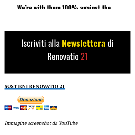
We’re with them 100% against the
Islamist cancer wrecking both our
countries. The left imports this shit
then cries racism when we…
pic.twitter.com/FvKFrWglSQ
Iscriviti alla
Newslettera
di
— Neo (@Realneo101)
May 16, 2026
Renovatio
21
SOSTIENI RENOVATIO 21
Immagine screenshot da YouTube