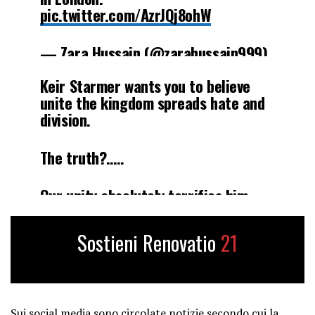
pic.twitter.com/AzrJQj8ohW
— Zara Hussain (@zarahussain999)
May 16, 2026
Keir Starmer wants you to believe
unite the kingdom spreads hate and
division.
The truth?…..
Our unity absolutely terrifies him.
pic.twitter.com/KCCyvLtdGQ
Sostieni Renovatio
21
— God Save Great Britain
(@GSGB01)
May 16, 2026
Sui social media sono circolate notizie secondo cui la