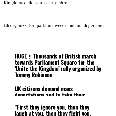
Kingdom» dello scorso settembre.
Gli organizzatori parlano invece di milioni di persone.
HUGE ‼️ Thousands of British march
towards Parliament Square for the
‘Unite the Kingdom’ rally organized by
Tommy Robinson
UK citizens demand mass
deportations and to take their
country and culture back
“First they ignore you, then they
laugh at you, then they fight you,
The demand an end to being arrested