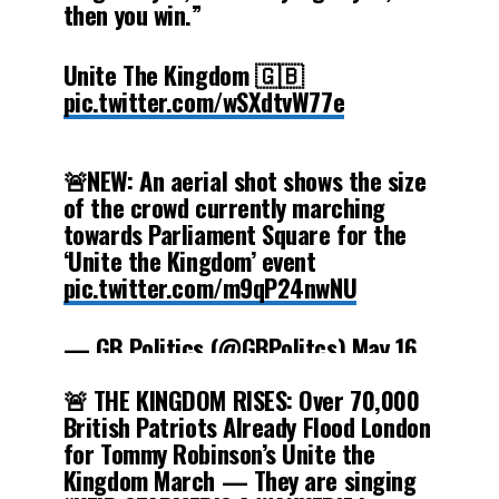
then you win.”
for social media posts
pic.twitter.com/Hfb7VbpZDB
Unite The Kingdom 🇬🇧
pic.twitter.com/wSXdtvW77e
— Wall Street Apes
(@WallStreetApes)
May 16, 2026
— Tommy Robinson 🇬🇧
🚨NEW: An aerial shot shows the size
(@TRobinsonNewEra)
May 16, 2026
of the crowd currently marching
towards Parliament Square for the
‘Unite the Kingdom’ event
pic.twitter.com/m9qP24nwNU
— GB Politics (@GBPolitcs)
May 16,
2026
🚨 THE KINGDOM RISES: Over 70,000
British Patriots Already Flood London
for Tommy Robinson’s Unite the
Kingdom March — They are singing