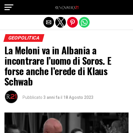
Exit mobile version
GEOPOLITICA
La Meloni va in Albania a
incontrare l’uomo di Soros. E
forse anche l’erede di Klaus
Schwab
Pubblicato
3 anni fa
il
18 Agosto 2023