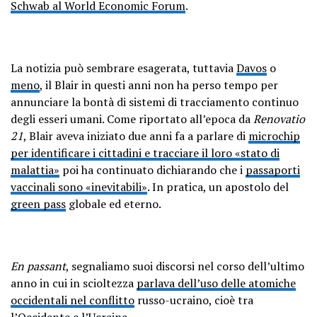
Schwab al World Economic Forum
.
La notizia può sembrare esagerata, tuttavia
Davos
o
meno
, il Blair in questi anni non ha perso tempo per
annunciare la bontà di sistemi di tracciamento continuo
degli esseri umani. Come riportato all’epoca da
Renovatio
21
, Blair aveva iniziato due anni fa a parlare di
microchip
per identificare i cittadini e tracciare il loro «stato di
malattia»
poi ha continuato dichiarando che i
passaporti
vaccinali sono «inevitabili»
. In pratica, un apostolo del
green pass
globale ed eterno.
En passant
, segnaliamo suoi discorsi nel corso dell’ultimo
anno in cui in scioltezza
parlava dell’uso delle atomiche
occidentali nel conflitto
russo-ucraino, cioè tra
l’Occidente e l’Ucraina.