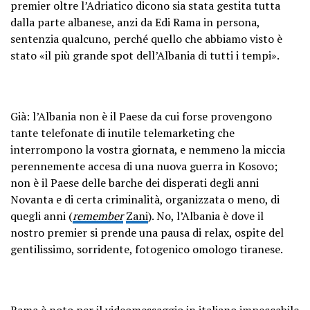
premier oltre l’Adriatico dicono sia stata gestita tutta
dalla parte albanese, anzi da Edi Rama in persona,
sentenzia qualcuno, perché quello che abbiamo visto è
stato «il più grande spot dell’Albania di tutti i tempi».
Già: l’Albania non è il Paese da cui forse provengono
tante telefonate di inutile telemarketing che
interrompono la vostra giornata, e nemmeno la miccia
perennemente accesa di una nuova guerra in Kosovo;
non è il Paese delle barche dei disperati degli anni
Novanta e di certa criminalità, organizzata o meno, di
quegli anni (
remember
Zani
). No, l’Albania è dove il
nostro premier si prende una pausa di relax, ospite del
gentilissimo, sorridente, fotogenico omologo tiranese.
Rama è noto per
il videomessaggio
in italiano impeccabile