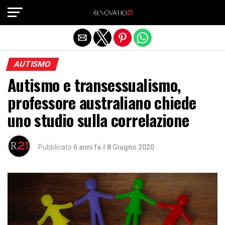
Exit mobile version
AUTISMO
Autismo e transessualismo,
professore australiano chiede
uno studio sulla correlazione
Pubblicato
6 anni fa
il
8 Giugno 2020