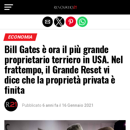
Exit mobile version
ECONOMIA
Bill Gates è ora il più grande
proprietario terriero in USA. Nel
frattempo, il Grande Reset vi
dice che la proprietà privata è
finita
Pubblicato
6 anni fa
il
16 Gennaio 2021