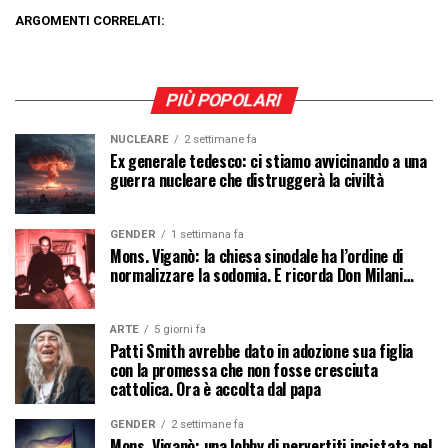
ARGOMENTI CORRELATI:
PIÙ POPOLARI
NUCLEARE
2 settimane fa
Ex generale tedesco: ci stiamo avvicinando a una
guerra nucleare che distruggerà la civiltà
GENDER
1 settimana fa
Mons. Viganò: la chiesa sinodale ha l’ordine di
normalizzare la sodomia. E ricorda Don Milani…
ARTE
5 giorni fa
Patti Smith avrebbe dato in adozione sua figlia
con la promessa che non fosse cresciuta
cattolica. Ora è accolta dal papa
GENDER
2 settimane fa
Mons. Viganò: una lobby di pervertiti incistata nel