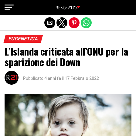
Exit mobile version
EUGENETICA
L’Islanda criticata all’ONU per la
sparizione dei Down
Pubblicato
4 anni fa
il
17 Febbraio 2022