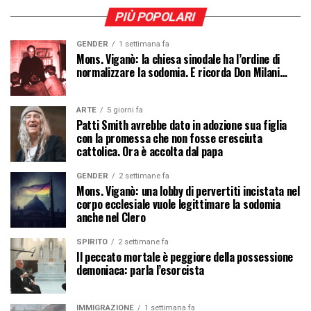
PIÙ POPOLARI
GENDER
1 settimana fa
Mons. Viganò: la chiesa sinodale ha l’ordine di
normalizzare la sodomia. E ricorda Don Milani…
ARTE
5 giorni fa
Patti Smith avrebbe dato in adozione sua figlia
con la promessa che non fosse cresciuta
cattolica. Ora è accolta dal papa
GENDER
2 settimane fa
Mons. Viganò: una lobby di pervertiti incistata nel
corpo ecclesiale vuole legittimare la sodomia
anche nel Clero
SPIRITO
2 settimane fa
Il peccato mortale è peggiore della possessione
demoniaca: parla l’esorcista
IMMIGRAZIONE
1 settimana fa