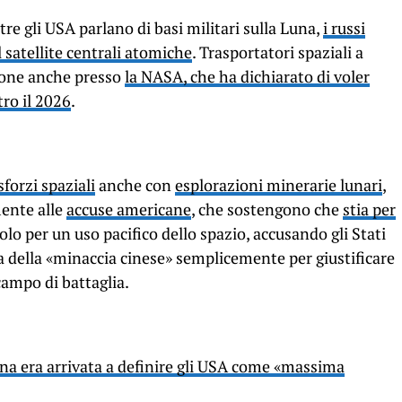
tre gli USA parlano di basi militari sulla Luna,
i russi
 satellite centrali atomiche
. Trasportatori spaziali a
ione anche presso
la NASA, che ha dichiarato di voler
tro il 2026
.
sforzi spaziali
anche con
esplorazioni minerarie lunari
,
mente alle
accuse americane
, che sostengono che
stia per
solo per un uso pacifico dello spazio, accusando gli Stati
iva della «minaccia cinese» semplicemente per giustificare
ampo di battaglia.
ina era arrivata a definire gli USA come «massima