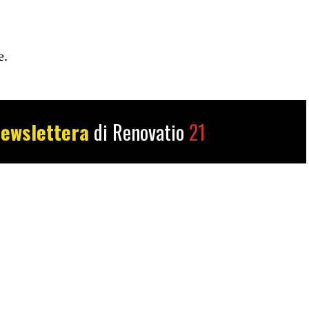
e.
ewslettera
di Renovatio
21