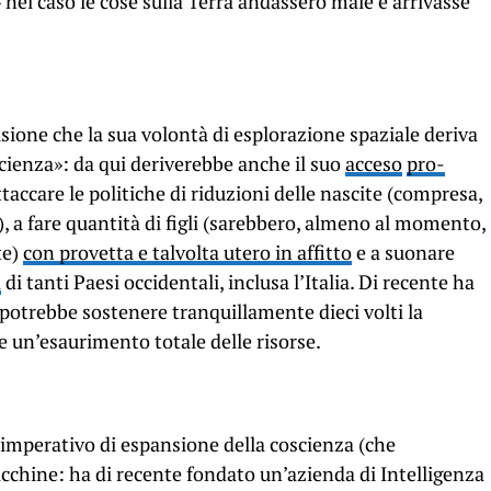
nel caso le cose sulla Terra andassero male e arrivasse
asione che la sua volontà di esplorazione spaziale deriva
scienza»: da qui deriverebbe anche il suo
acceso
pro-
taccare le politiche di riduzioni delle nascite (compresa,
e), a fare quantità di figli (sarebbero, almeno al momento,
te)
con provetta e talvolta utero in affitto
e a suonare
a
di tanti Paesi occidentali, inclusa l’Italia. Di recente ha
 potrebbe sostenere tranquillamente dieci volti la
e un’esaurimento totale delle risorse.
o imperativo di espansione della coscienza (che
chine: ha di recente fondato un’azienda di Intelligenza