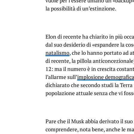
vuole per l’essere umano un «backup» 
la possibilità di un’estinzione.
Elon di recente ha chiarito in più occ
dal suo desiderio di «espandere la co
natalismo
, che lo hanno portato ad at
di recente, la pillola anticoncezional
12: ma il numero è in crescita costan
l’allarme sull’
implosione demografic
dichiarato che secondo studi la Terra
popolazione attuale senza che vi foss
Pare che il Musk abbia derivato il su
comprendere, nota bene, anche le mac