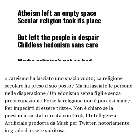
Atheism left an empty space
Secular religion took its place
But left the people in despair
Childless hedonism sans care
Maybe religion’s not so bad
To keep you from being sad
«L’ateismo ha lasciato uno spazio vuoto; La religione
— Elon Musk (@elonmusk)
secolare ha preso il suo posto / Ma ha lasciato le persone
September 18, 2024
nella disperazione / Un edonismo senza figli e senza
preoccupazioni / Forse la religione non è poi così male /
Per impedirti di essere triste». Non è chiaro se la
poesiuola sia stata creata con Grok, l’Intelligenza
Artificiale prodotta da Musk per Twitter, notoriamente
in grado di essere spiritosa.