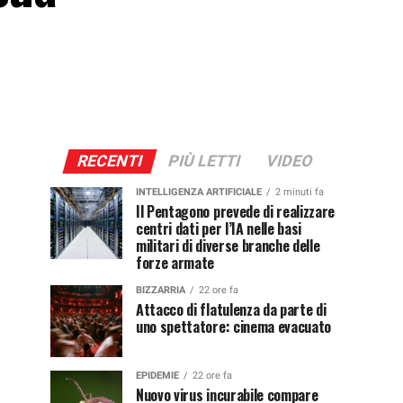
RECENTI
PIÙ LETTI
VIDEO
INTELLIGENZA ARTIFICIALE
2 minuti fa
Il Pentagono prevede di realizzare
centri dati per l’IA nelle basi
militari di diverse branche delle
forze armate
BIZZARRIA
22 ore fa
Attacco di flatulenza da parte di
uno spettatore: cinema evacuato
EPIDEMIE
22 ore fa
Nuovo virus incurabile compare