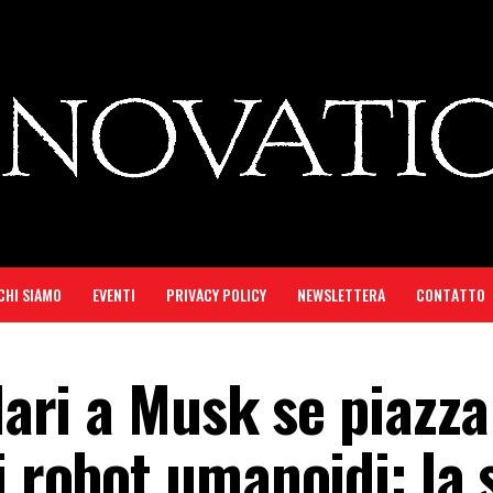
CHI SIAMO
EVENTI
PRIVACY POLICY
NEWSLETTERA
CONTATTO
lari a Musk se piazza
i robot umanoidi: la 