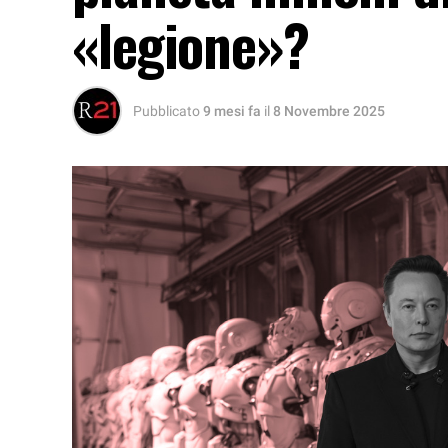
«legione»?
Pubblicato
9 mesi fa
il
8 Novembre 2025