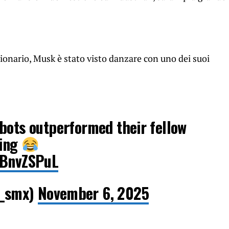
lionario, Musk è stato visto danzare con uno dei suoi
bots outperformed their fellow
cing
LBnvZSPuL
_smx)
November 6, 2025