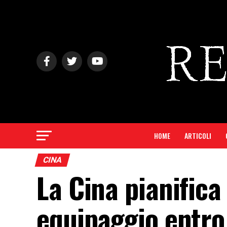
HOME
ARTICOLI
CINA
La Cina pianific
equipaggio entro