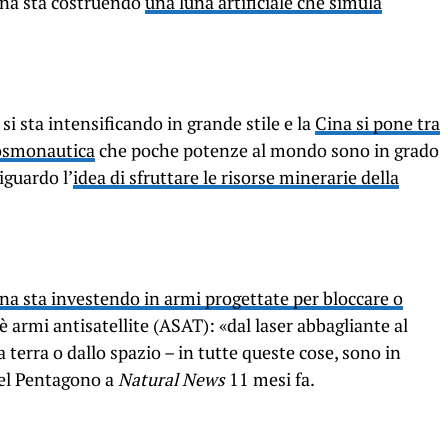
Cina sta costruendo
una luna artificiale che simula
si sta intensificando in grande stile e la
Cina si pone tra
 cosmonautica
che poche potenze al mondo sono in grado
iguardo l’
idea di sfruttare le risorse minerarie della
ina sta investendo in armi progettate per bloccare o
oè armi antisatellite (ASAT): «dal laser abbagliante al
terra o dallo spazio – in tutte queste cose, sono in
del Pentagono a
Natural News
11 mesi fa.