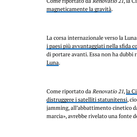
Come riportato da
Renovatio 21
, la 
magneticamente la gravità
.
La corsa internazionale verso la Luna 
i paesi più avvantaggiati nella sfida
di portare avanti. Essa non ha dubbi r
Luna
.
Come riportato da
Renovatio 21
,
la C
distruggere i satelliti statunitensi
, ci
jamming, all’abbattimento cinetico da 
marcia», avrebbe rivelato una fonte 