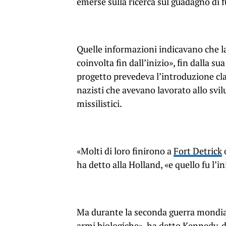
emerse sulla ricerca sul guadagno di f
Quelle informazioni indicavano che 
coinvolta fin dall’inizio», fin dalla 
progetto prevedeva l’introduzione clan
nazisti che avevano lavorato allo svi
missilistici.
«Molti di loro finirono a
Fort Detrick
o
ha detto alla Holland, «e quello fu l’i
Ma durante la seconda guerra mondial
armi biologiche
», ha detto Kennedy, 