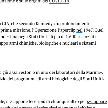
unzione e sulle origini del
COVID-19
.
la CIA, che secondo Kennedy «fu profondamente
sua prima missione, l’Operazione Paperclip
nel
1947. Quel
destina negli Stati Uniti di più di 1.600 scienziati
luppo armi chimiche, biologiche e nucleari e sistemi
 giù a Galveston o in uno dei laboratori della Marina»,
nizio del programma di armi biologiche degli Stati Uniti».
e, il Giappone fece «più di chiunque altro per
sviluppare
descrivendo come gli scienziati giapponesi abbiano