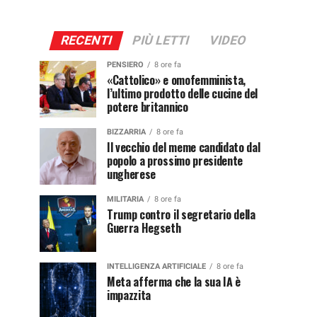
RECENTI
PIÙ LETTI
VIDEO
PENSIERO
8 ore fa
«Cattolico» e omofemminista,
l’ultimo prodotto delle cucine del
potere britannico
BIZZARRIA
8 ore fa
Il vecchio del meme candidato dal
popolo a prossimo presidente
ungherese
MILITARIA
8 ore fa
Trump contro il segretario della
Guerra Hegseth
INTELLIGENZA ARTIFICIALE
8 ore fa
Meta afferma che la sua IA è
impazzita