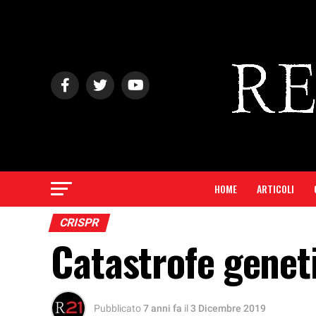
HOME
ARTICOLI
CRISPR
Catastrofe geneti
Pubblicato
7 anni fa
il
3 Dicembre 2019