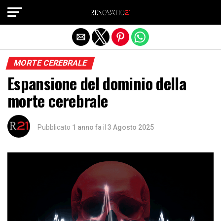
Exit mobile version
MORTE CEREBRALE
Espansione del dominio della
morte cerebrale
Pubblicato
1 anno fa
il
3 Agosto 2025