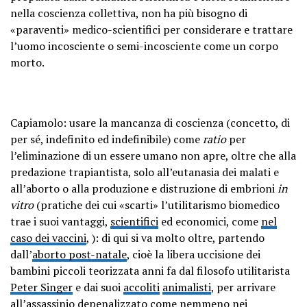
nella coscienza collettiva, non ha più bisogno di
«paraventi» medico-scientifici per considerare e trattare
l’uomo incosciente o semi-incosciente come un corpo
morto.
Capiamolo: usare la mancanza di coscienza (concetto, di
per sé, indefinito ed indefinibile) come
ratio
per
l’eliminazione di un essere umano non apre, oltre che alla
predazione trapiantista, solo all’eutanasia dei malati e
all’aborto o alla produzione e distruzione di embrioni
in
vitro
(pratiche dei cui «scarti» l’utilitarismo biomedico
trae i suoi vantaggi,
scientifici
ed economici, come
nel
caso dei vaccini
, ): di qui si va molto oltre, partendo
dall’
aborto post-natale
, cioè la libera uccisione dei
bambini piccoli teorizzata anni fa dal filosofo utilitarista
Peter Singer
e dai suoi
accoliti
animalisti
, per arrivare
all’assassinio depenalizzato come nemmeno nei