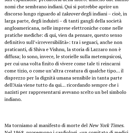
nomi che sembrano indiani. Qui si potrebbe aprire un
discorso lungo riguardo al
takeover
degli indiani – cioè, in
larga parte, degli induisti – di tanti gangli della società
angloamericana, nelle imprese elettroniche come nelle
pratiche mediche: di qui, vien da pensare, questo senso
definitivo sull’«irreversibilità»: tra i seguaci, anche non
praticanti, di Shiva e Vishnu, la storia di Lazzaro non è
diffusa; lo sono, invece, le storielle sulla metempsicosi,
per cui una volta finito di vivere come tale ti reincarni
come tizio, o come un’altra creatura di qualche tipo… il
disprezzo per la dignità umana sensibile in tanta parte
dell’Asia viene tutto da qui… ricordando sempre che i
nazisti per rappresentarsi avevano scelto un bel simbolo
indiano.
Ma torniamo al manifesto di morte del
New York Times
.
Nel 1968, proseguono i cardiologi, «un comitato di medici