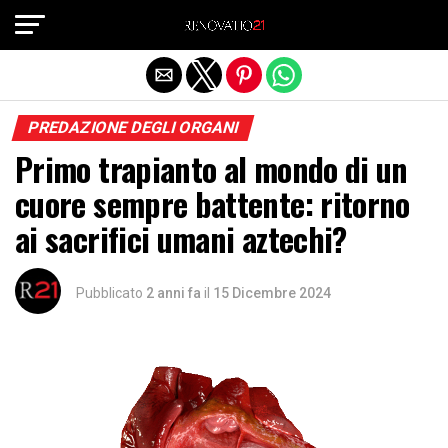
Exit mobile version
PREDAZIONE DEGLI ORGANI
Primo trapianto al mondo di un
cuore sempre battente: ritorno
ai sacrifici umani aztechi?
Pubblicato
2 anni fa
il
15 Dicembre 2024