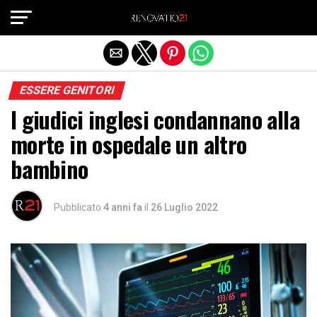
Exit mobile version
ESSERE GENITORI
I giudici inglesi condannano alla
morte in ospedale un altro
bambino
Pubblicato
4 anni fa
il
26 Luglio 2022