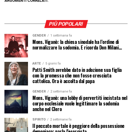
ARGOMENTI CORRELATI:
PIÙ POPOLARI
GENDER
1 settimana fa
Mons. Viganò: la chiesa sinodale ha l’ordine di
normalizzare la sodomia. E ricorda Don Milani…
ARTE
5 giorni fa
Patti Smith avrebbe dato in adozione sua figlia
con la promessa che non fosse cresciuta
cattolica. Ora è accolta dal papa
GENDER
2 settimane fa
Mons. Viganò: una lobby di pervertiti incistata nel
corpo ecclesiale vuole legittimare la sodomia
anche nel Clero
SPIRITO
2 settimane fa
Il peccato mortale è peggiore della possessione
demoniaca: parla l’esorcista