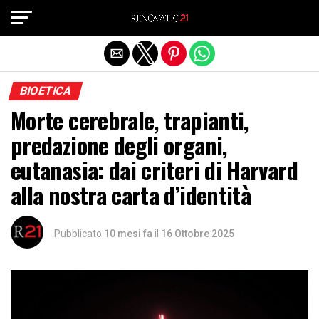
Exit mobile version
BIOETICA
Morte cerebrale, trapianti,
predazione degli organi,
eutanasia: dai criteri di Harvard
alla nostra carta d’identità
Pubblicato
10 mesi fa
il
16 Ottobre 2025