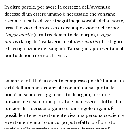
In altre parole, per avere la certezza dell’avvenuto
decesso di un essere umano è necessario che vengano
riscontrati sul cadavere i segni inequivocabili della morte,
ossia l’inizio del processo di decomposizione del corpo:
l’
algor mortis
(il raffreddamento del corpo), il
rigor
mortis
(la rigidità cadaverica) e il
livor mortis
(il ristagno
e la coagulazione del sangue). Tali segni rappresentano il
punto di non ritorno alla vita.
La morte infatti è un evento complesso poiché l’uomo, in
virtù dell’unione sostanziale con un’anima spirituale,
non è un semplice agglomerato di organi, tessuti e
funzioni né il suo principio vitale può essere ridotto alla
funzionalità dei suoi organi o di un singolo organo. È
possibile ritenere certamente viva una persona cosciente
e certamente morto un corpo putrefatto o allo stato
iniziale della putrefazione. La morte, intesa come il