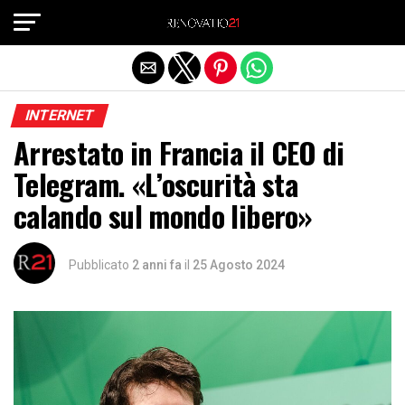
Exit mobile version
INTERNET
Arrestato in Francia il CEO di
Telegram. «L’oscurità sta
calando sul mondo libero»
Pubblicato
2 anni fa
il
25 Agosto 2024