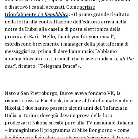
e disattivò i canali accusati. Come
scrisse
trionfalmente
La Repubblica
: «Il primo grande risultato
nella lotta alla contraffazione dell’editoria arriva nella
notte da Dubai alla casella di posta elettronica della
procura di Bari: “Hello, thank you for your email”,
esordiscono brevemente i manager della piattaforma di
messaggistica, prima di dare l’annuncio: “Abbiamo
appena bloccato tutti i canali che ci avete indicato,
all the
best
”, firmato: “Telegram Dmca”».
Nato a San Pietroburgo, Durov aveva fondato VK, la
risposta russa a Facebook, insieme al fratello matematico
Nikolaj. I due hanno passato alcuni anni dell’infanzia in
Italia, a Torino, dove già davano prova della loro
prodezza: il Nikolaj si esibì pure alla TV nazionale italiana
– immaginiamo il programma di Mike Bongiorno – come
bambino prodigio che sa risolvere un’equazione di terzo