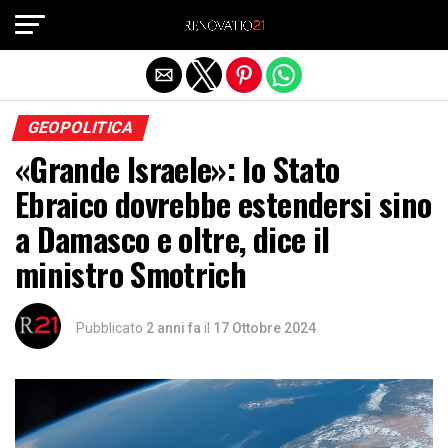
Exit mobile version
GEOPOLITICA
«Grande Israele»: lo Stato
Ebraico dovrebbe estendersi sino
a Damasco e oltre, dice il
ministro Smotrich
Pubblicato
2 anni fa
il
17 Ottobre 2024