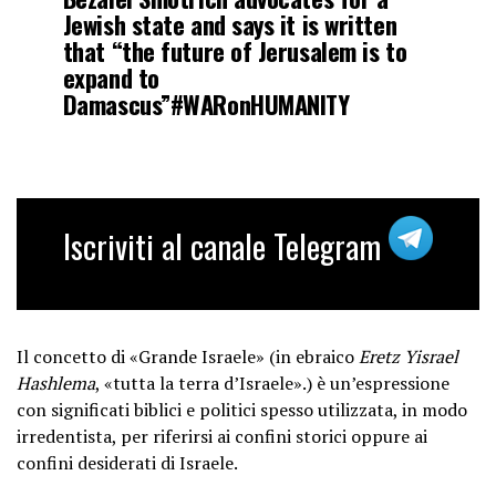
Jewish state and says it is written
that “the future of Jerusalem is to
expand to
Damascus”
#WARonHUMANITY
pic.twitter.com/ADdeyokH8i
— TRT World (@trtworld)
October
10, 2024
Iscriviti al canale Telegram
Il concetto di «Grande Israele» (in ebraico
Eretz Yisrael
Hashlema
, «tutta la terra d’Israele».) è un’espressione
con significati biblici e politici spesso utilizzata, in modo
irredentista, per riferirsi ai confini storici oppure ai
confini desiderati di Israele.