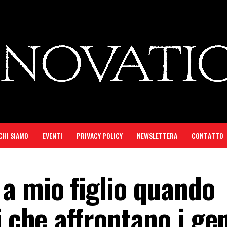
CHI SIAMO
EVENTI
PRIVACY POLICY
NEWSLETTERA
CONTATTO
a mio figlio quando
i che affrontano i gen