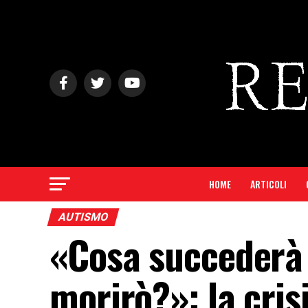
HOME
ARTICOLI
AUTISMO
«Cosa succederà 
morirò?»: la cris