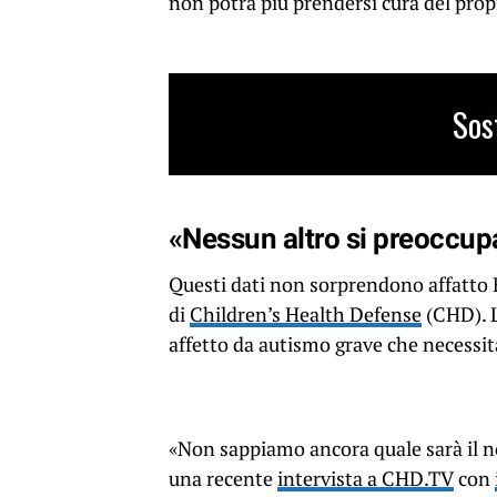
non potrà più prendersi cura del propr
Sos
«Nessun altro si preoccup
Questi dati non sorprendono affatto B
di
Children’s Health Defense
(CHD). L
affetto da autismo grave che necessita
«Non sappiamo ancora quale sarà il no
una recente
intervista a CHD.TV
con