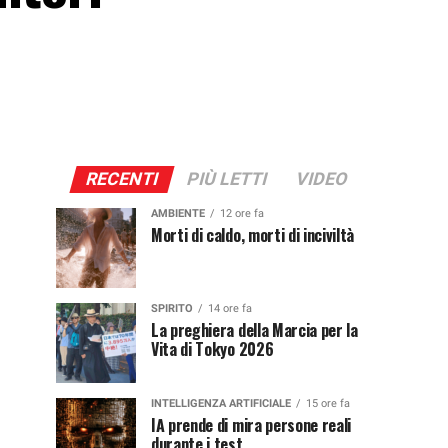
RECENTI
PIÙ LETTI
VIDEO
AMBIENTE
12 ore fa
Morti di caldo, morti di inciviltà
SPIRITO
14 ore fa
La preghiera della Marcia per la
Vita di Tokyo 2026
INTELLIGENZA ARTIFICIALE
15 ore fa
IA prende di mira persone reali
durante i test