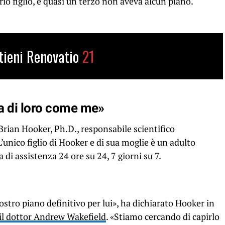
io figlio, e quasi un terzo non aveva alcun piano.
tieni Renovatio
21
a di loro come me»
rian Hooker, Ph.D., responsabile scientifico
’unico figlio di Hooker e di sua moglie è un adulto
 di assistenza 24 ore su 24, 7 giorni su 7.
stro piano definitivo per lui», ha dichiarato Hooker in
il dottor Andrew Wakefield
. «Stiamo cercando di capirlo