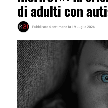
di adulti con aut
Pubblicato
4 settimane fa
il
9 Luglio 2026