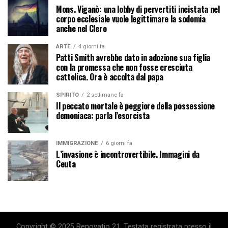
Mons. Viganò: una lobby di pervertiti incistata nel
corpo ecclesiale vuole legittimare la sodomia
anche nel Clero
ARTE
4 giorni fa
Patti Smith avrebbe dato in adozione sua figlia
con la promessa che non fosse cresciuta
cattolica. Ora è accolta dal papa
SPIRITO
2 settimane fa
Il peccato mortale è peggiore della possessione
demoniaca: parla l’esorcista
IMMIGRAZIONE
6 giorni fa
L’invasione è incontrovertibile. Immagini da
Ceuta
Copyright © 2025 Renovatio 21. Testata registrata presso il