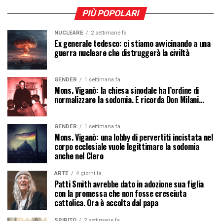
PIÙ POPOLARI
NUCLEARE
2 settimane fa
Ex generale tedesco: ci stiamo avvicinando a una
guerra nucleare che distruggerà la civiltà
GENDER
1 settimana fa
Mons. Viganò: la chiesa sinodale ha l’ordine di
normalizzare la sodomia. E ricorda Don Milani…
GENDER
1 settimana fa
Mons. Viganò: una lobby di pervertiti incistata nel
corpo ecclesiale vuole legittimare la sodomia
anche nel Clero
ARTE
4 giorni fa
Patti Smith avrebbe dato in adozione sua figlia
con la promessa che non fosse cresciuta
cattolica. Ora è accolta dal papa
SPIRITO
2 settimane fa