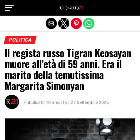
Exit mobile version
POLITICA
Il regista russo Tigran Keosayan
muore all’età di 59 anni. Era il
marito della temutissima
Margarita Simonyan
Pubblicato
10 mesi fa
il
27 Settembre 2025