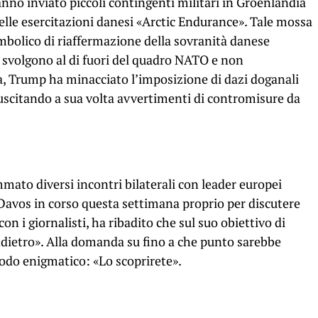
no inviato piccoli contingenti militari in Groenlandia
delle esercitazioni danesi «Arctic Endurance». Tale mossa
mbolico di riaffermazione della sovranità danese
 si svolgono al di fuori del quadro NATO e non
sta, Trump ha minacciato l’imposizione di dazi doganali
 suscitando a sua volta avvertimenti di contromisure da
ato diversi incontri bilaterali con leader europei
avos in corso questa settimana proprio per discutere
n i giornalisti, ha ribadito che sul suo obiettivo di
indietro». Alla domanda su fino a che punto sarebbe
modo enigmatico: «Lo scoprirete».