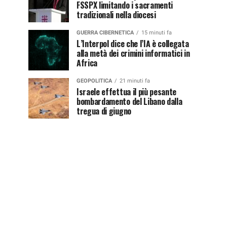
FSSPX limitando i sacramenti
tradizionali nella diocesi
GUERRA CIBERNETICA
15 minuti fa
L’Interpol dice che l’IA è collegata
alla metà dei crimini informatici in
Africa
GEOPOLITICA
21 minuti fa
Israele effettua il più pesante
bombardamento del Libano dalla
tregua di giugno