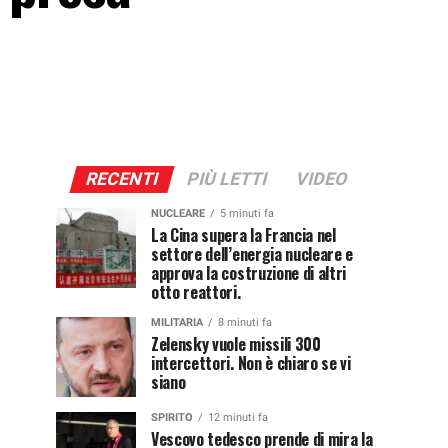
RECENTI
PIÙ LETTI
VIDEO
NUCLEARE
5 minuti fa
La Cina supera la Francia nel
settore dell’energia nucleare e
approva la costruzione di altri
otto reattori.
MILITARIA
8 minuti fa
Zelensky vuole missili 300
intercettori. Non è chiaro se vi
siano
SPIRITO
12 minuti fa
Vescovo tedesco prende di mira la