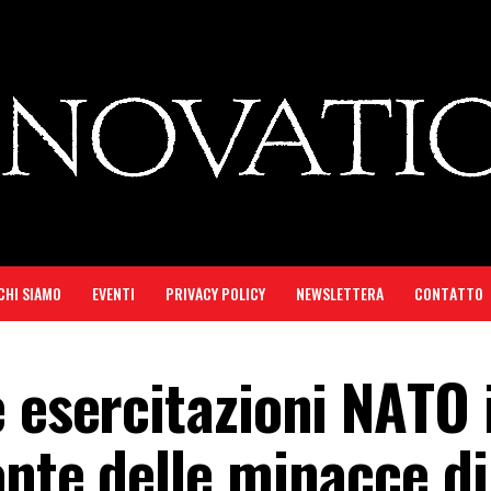
CHI SIAMO
EVENTI
PRIVACY POLICY
NEWSLETTERA
CONTATTO
 esercitazioni NATO 
onte delle minacce di