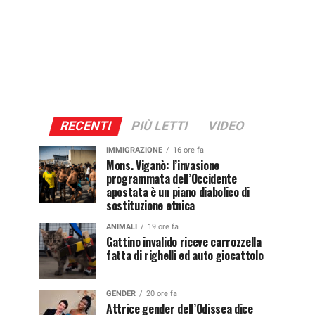
RECENTI
PIÙ LETTI
VIDEO
IMMIGRAZIONE
16 ore fa
Mons. Viganò: l’invasione
programmata dell’Occidente
apostata è un piano diabolico di
sostituzione etnica
ANIMALI
19 ore fa
Gattino invalido riceve carrozzella
fatta di righelli ed auto giocattolo
GENDER
20 ore fa
Attrice gender dell’Odissea dice