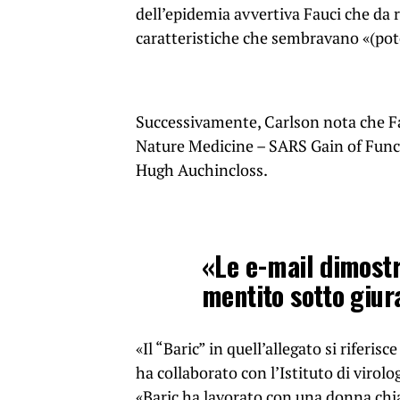
dell’epidemia avvertiva Fauci che da r
caratteristiche che sembravano «(po
Successivamente, Carlson nota che Fauci
Nature Medicine – SARS Gain of Functi
Hugh Auchincloss.
«Le e-mail dimostr
mentito sotto giu
«Il “Baric” in quell’allegato si riferis
ha collaborato con l’Istituto di viro
«Baric ha lavorato con una donna chi