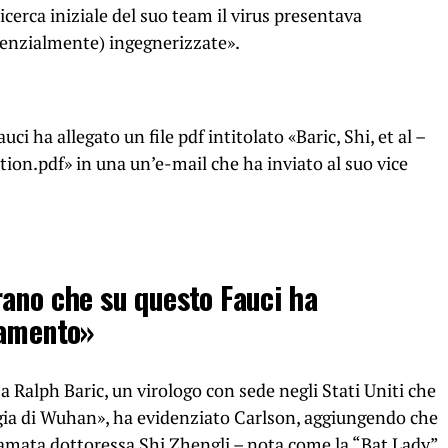
icerca iniziale del suo team il virus presentava
tenzialmente) ingegnerizzate».
 ha allegato un file pdf intitolato «Baric, Shi, et al –
on.pdf» in una un’e-mail che ha inviato al suo vice
ano che su questo Fauci ha
ramento»
ce a Ralph Baric, un virologo con sede negli Stati Uniti che
logia di Wuhan», ha evidenziato Carlson, aggiungendo che
amata dottoressa Shi Zhengli – nota come la “Bat Lady”,