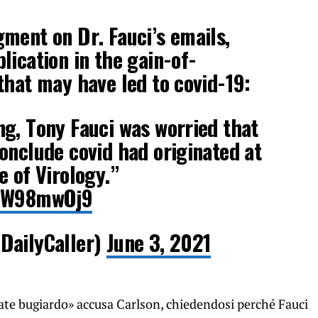
ment on Dr. Fauci’s emails,
lication in the gain-of-
that may have led to covid-19:
g, Tony Fauci was worried that
onclude covid had originated at
e of Virology.”
OaW98mwOj9
DailyCaller)
June 3, 2021
crate bugiardo» accusa Carlson, chiedendosi perché Fauci