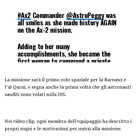
#Ax2
Commander
@AstroPeggy
was
all smiles as she made history AGAIN
on the Ax-2 mission.
Adding to her many
accomplishments, she became the
first woman to command a private
space mission!
pic.twitter.com/QNvR0rqvmf
La missione sarà il primo volo spaziale per la Barnawi e
l’al Qarni, e segna anche la prima volta che gli astronauti
— Axiom Space (@Axiom_Space)
May
sauditi sono volati sulla ISS.
23, 2023
Nei video clip, ogni membro dell’equipaggio ha descritto i
propri sogni e le motivazioni per unirsi alla missione.