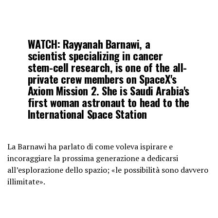
WATCH: Rayyanah Barnawi, a
scientist specializing in cancer
stem-cell research, is one of the all-
private crew members on SpaceX's
Axiom Mission 2. She is Saudi Arabia's
first woman astronaut to head to the
International Space Station
pic.twitter.com/UEteZb0dza
La Barnawi ha parlato di come voleva ispirare e
— Reuters Science News
incoraggiare la prossima generazione a dedicarsi
(@ReutersScience)
May 22, 2023
all’esplorazione dello spazio; «le possibilità sono davvero
illimitate».