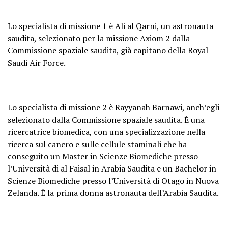
and on NASA TV) starting at 7:30am
ET (1130 UTC) on Monday, May 22.
Lo specialista di missione 1 è Ali al Qarni, un astronauta
pic.twitter.com/RIRiAlOD1R
saudita, selezionato per la missione Axiom 2 dalla
Commissione spaziale saudita, già capitano della Royal
— NASA (@NASA)
May 21, 2023
Saudi Air Force.
Lo specialista di missione 2 è Rayyanah Barnawi, anch’egli
selezionato dalla Commissione spaziale saudita. È una
ricercatrice biomedica, con una specializzazione nella
ricerca sul cancro e sulle cellule staminali che ha
conseguito un Master in Scienze Biomediche presso
l’Università di al Faisal in Arabia Saudita e un Bachelor in
Scienze Biomediche presso l’Università di Otago in Nuova
Zelanda. È la prima donna astronauta dell’Arabia Saudita.