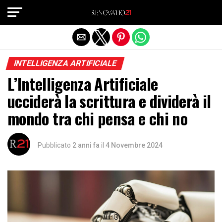
Exit mobile version
INTELLIGENZA ARTIFICIALE
L’Intelligenza Artificiale
ucciderà la scrittura e dividerà il
mondo tra chi pensa e chi no
Pubblicato
2 anni fa
il
4 Novembre 2024