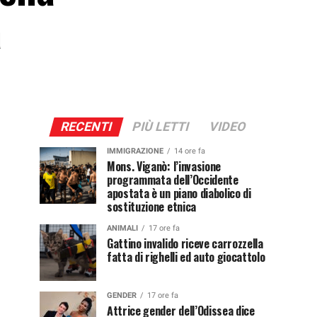
a
RECENTI
PIÙ LETTI
VIDEO
IMMIGRAZIONE
14 ore fa
Mons. Viganò: l’invasione
programmata dell’Occidente
apostata è un piano diabolico di
sostituzione etnica
ANIMALI
17 ore fa
Gattino invalido riceve carrozzella
fatta di righelli ed auto giocattolo
GENDER
17 ore fa
Attrice gender dell’Odissea dice