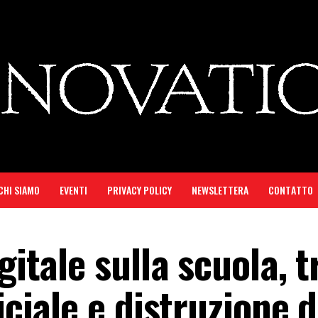
CHI SIAMO
EVENTI
PRIVACY POLICY
NEWSLETTERA
CONTATTO
gitale sulla scuola, t
iciale e distruzione d