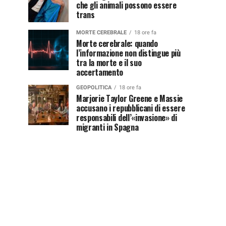
che gli animali possono essere
trans
MORTE CEREBRALE
18 ore fa
Morte cerebrale: quando
l’informazione non distingue più
tra la morte e il suo
accertamento
GEOPOLITICA
18 ore fa
Marjorie Taylor Greene e Massie
accusano i repubblicani di essere
responsabili dell’«invasione» di
migranti in Spagna