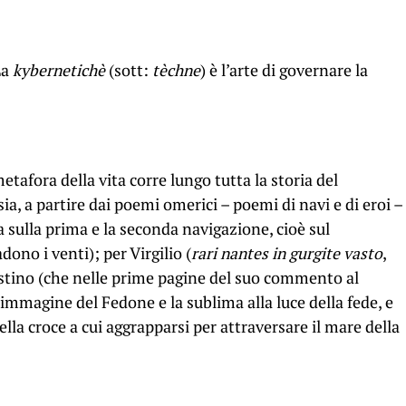
La
kybernetichè
(sott:
tèchne
) è l’arte di governare la
afora della vita corre lungo tutta la storia del
sia, a partire dai poemi omerici – poemi di navi e di eroi –
 sulla prima e la seconda navigazione, cioè sul
adono i venti); per
Virgilio (
rari nantes in gurgite vasto
,
stino (che nelle
prime pagine del suo commento al
immagine del Fedone e la sublima alla luce della fede, e
lla croce a cui aggrapparsi per attraversare il
mare della