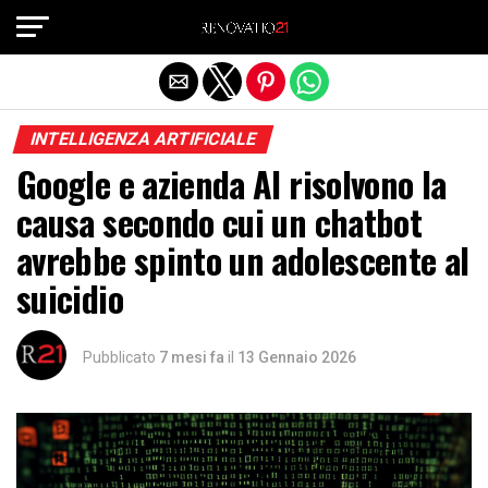
Exit mobile version
INTELLIGENZA ARTIFICIALE
Google e azienda AI risolvono la
causa secondo cui un chatbot
avrebbe spinto un adolescente al
suicidio
Pubblicato
7 mesi fa
il
13 Gennaio 2026