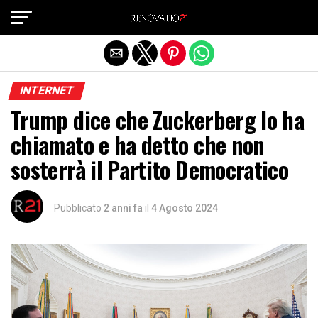
Exit mobile version
INTERNET
Trump dice che Zuckerberg lo ha
chiamato e ha detto che non
sosterrà il Partito Democratico
Pubblicato
2 anni fa
il
4 Agosto 2024