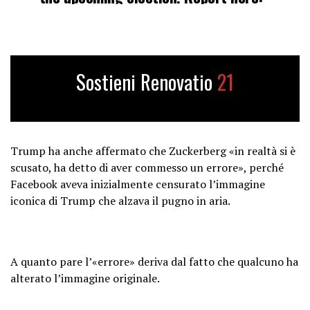
https://t.co/lOR6OsFpBX
pic.twitter.com/vSsKNXZ0x2
— m o d e r n i t y
Sostieni Renovatio
21
(@ModernityNews)
August 3, 2024
Trump ha anche affermato che Zuckerberg «in realtà si è
scusato, ha detto di aver commesso un errore», perché
Facebook aveva inizialmente censurato l’immagine
iconica di Trump che alzava il pugno in aria.
A quanto pare l’«errore» deriva dal fatto che qualcuno ha
alterato l’immagine originale.