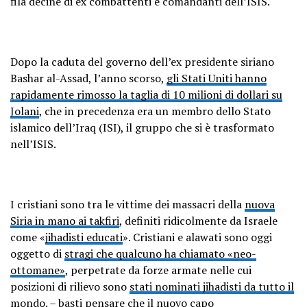
fila decine di ex combattenti e comandanti dell’ISIS.
Dopo la caduta del governo dell’ex presidente siriano
Bashar al-Assad, l’anno scorso,
gli Stati Uniti hanno
rapidamente rimosso la taglia di 10 milioni di dollari su
Jolani
, che in precedenza era un membro dello Stato
islamico dell’Iraq (ISI), il gruppo che si è trasformato
nell’ISIS.
I cristiani sono tra le vittime dei massacri della
nuova
Siria in mano ai takfiri
, definiti ridicolmente da Israele
come «
jihadisti educati
». Cristiani e alawati sono oggi
oggetto di
stragi che qualcuno ha chiamato «neo-
ottomane»
, perpetrate da forze armate nelle cui
posizioni di rilievo sono
stati nominati jihadisti da tutto il
mondo
. – basti pensare che il
nuovo capo