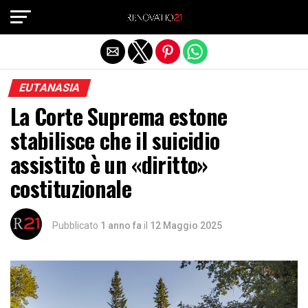
Exit mobile version
EUTANASIA
La Corte Suprema estone
stabilisce che il suicidio
assistito è un «diritto»
costituzionale
Pubblicato
1 anno fa
il
12 Maggio 2025