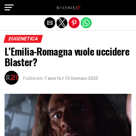
Exit mobile version
EUGENETICA
L’Emilia-Romagna vuole uccidere
Blaster?
Pubblicato
7 anni fa
il
15 Gennaio 2020