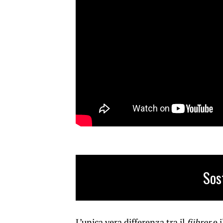
Sos
L’unica vera differenza tra il
führer
e 