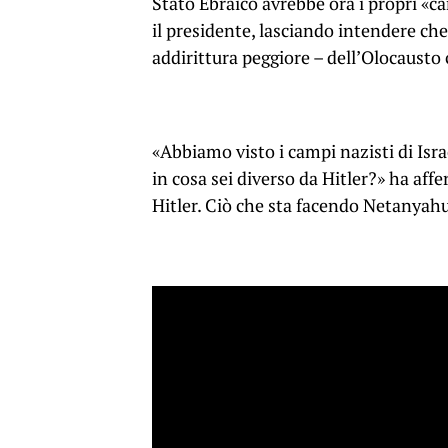
Stato Ebraico avrebbe ora i propri «ca
il presidente, lasciando intendere ch
addirittura peggiore – dell’Olocaust
«Abbiamo visto i campi nazisti di Isr
in cosa sei diverso da Hitler?» ha af
Hitler. Ciò che sta facendo Netanyahu 