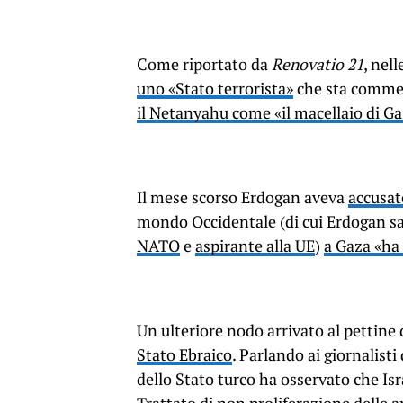
Come riportato da
Renovatio 21
, nel
uno «Stato terrorista»
che sta commet
il Netanyahu come «il macellaio di G
Il mese scorso Erdogan aveva
accusato
mondo Occidentale (di cui Erdogan sa
NATO
e
aspirante alla UE
)
a Gaza «ha 
Un ulteriore nodo arrivato al pettine
Stato Ebraico
. Parlando ai giornalisti
dello Stato turco ha osservato che Isr