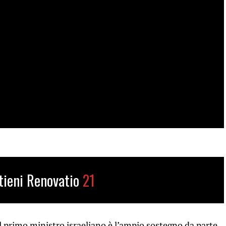
tieni Renovatio
21
il primo ministro israeliano è l’ampio sostegno da parte