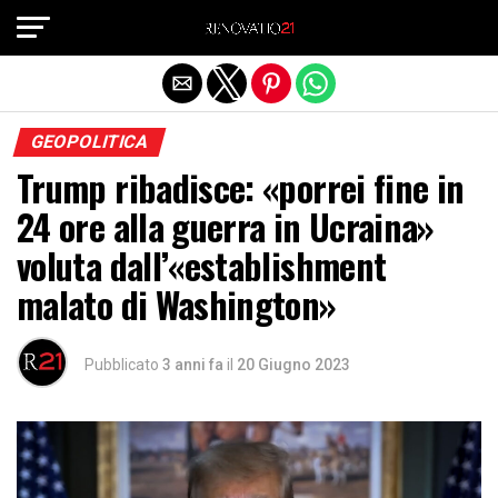
Exit mobile version
GEOPOLITICA
Trump ribadisce: «porrei fine in
24 ore alla guerra in Ucraina»
voluta dall’«establishment
malato di Washington»
Pubblicato
3 anni fa
il
20 Giugno 2023