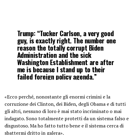
Trump: “Tucker Carlson, a very good
guy, is exactly right. The number one
reason the totally corrupt Biden
Administration and the sick
Washington Establishment are after
me is because I stand up to their
failed foreign policy agenda.”
pic.twitter.com/8BAE7bVHr6
«Ecco perché, nonostante gli enormi crimini e la
corruzione dei Clinton, dei Biden, degli Obama e di tutti
— The Post Millennial
gli altri, nessuno di loro è mai stato incriminato o mai
(@TPostMillennial)
June 16, 2023
indagato. Sono totalmente protetti da un sistema falso e
disgustoso. Ma ho fatto tutto bene e il sistema cerca di
sbattermi dritto in galera».