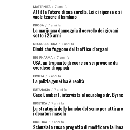
MATERNITÀ
7 anni fa
Affitta l’utero di sua sorella. Lei ci ripensa e si
vuole tenere il bambino
DROGA
7 anni fa
La marijuana danneggia il cervello dei giovani
sotto i 25 anni
NECROCULTURA
7 anni fa
Bimbi che fuggono dal traffico d’organi
BIG PHARMA
7 anni fa
USA, un trapianto di cuore su sei proviene da
overdose di oppiodi
CIVILTÀ
7 anni fa
La polizia genetica è realtà
EUTANASIA
7 anni fa
Caso Lambert, intervista al neurologo dr. Byrne
BIOETICA
7 anni fa
La strategia delle banche del seme per attirare
i donatori maschi
BIOETICA
7 anni fa
Scienziato russo progetta di modificare la linea