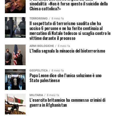
sinodalità: «Non è forse questo il suicidio della
Chiesa cattolica?»
TERRORISMO
8 mesi fa
Il sospettato di terrorismo saudita che ha
ucciso 6 persone e ne ha ferite centinaia al
mercatino di Natale tedesco si scaglia contro le
vittime durante il processo
ARMI BIOLOGICHE
8 mesi fa
L’India segnala la minaccia del bioterrorismo
GEOPOLITICA
8 mesi fa
Papa Leone dice che l’unica soluzione è uno
Stato palestinese
MILITARIA
8 mesi fa
L’esercito britannico ha commesso crimini di
guerra in Afghanistan