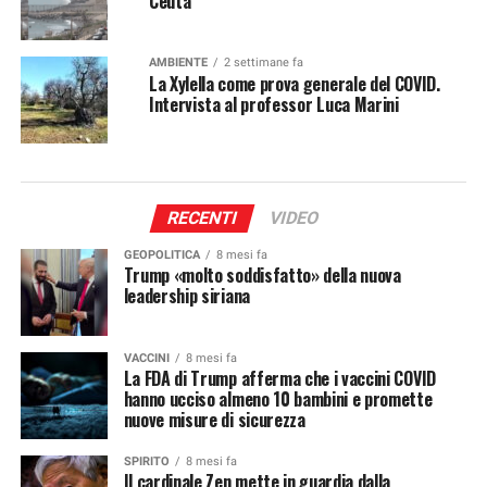
Ceuta
AMBIENTE
2 settimane fa
La Xylella come prova generale del COVID.
Intervista al professor Luca Marini
RECENTI
VIDEO
GEOPOLITICA
8 mesi fa
Trump «molto soddisfatto» della nuova
leadership siriana
VACCINI
8 mesi fa
La FDA di Trump afferma che i vaccini COVID
hanno ucciso almeno 10 bambini e promette
nuove misure di sicurezza
SPIRITO
8 mesi fa
Il cardinale Zen mette in guardia dalla