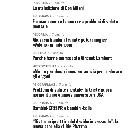
PEDOFILIA
7 anni fa
La maledizione di Don Milani
BIG PHARMA
7 anni fa
Farmaco contro l’acne crea problemi di salute
mentale
PEDOFILIA
7 anni fa
Abusi sui bambini tramite poteri magici:
«Veleno» in Indonesia
BIOETICA
7 anni fa
Perché hanno ammazzato Vincent Lambert
NECROCULTURA
7 anni fa
«Morte per donazione»: eutanasia per prelevare
gli organi
PSICOFARMACI
7 anni fa
Problemi di salute mentale: la triste nuova
normalità nei campus universitari USA
BIG PHARMA
7 anni fa
Bambini-CRISPR e bambini-bolla
BIG PHARMA
7 anni fa
“Disturbo ipoattivo del desiderio sessuale”: la
nuova storiella di Big Pharma