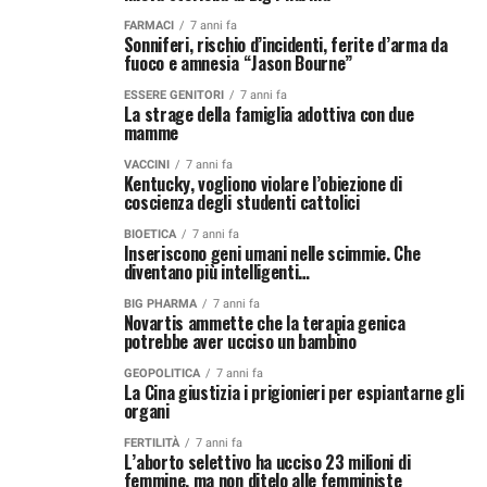
FARMACI
7 anni fa
Sonniferi, rischio d’incidenti, ferite d’arma da
fuoco e amnesia “Jason Bourne”
ESSERE GENITORI
7 anni fa
La strage della famiglia adottiva con due
mamme
VACCINI
7 anni fa
Kentucky, vogliono violare l’obiezione di
coscienza degli studenti cattolici
BIOETICA
7 anni fa
Inseriscono geni umani nelle scimmie. Che
diventano più intelligenti…
BIG PHARMA
7 anni fa
Novartis ammette che la terapia genica
potrebbe aver ucciso un bambino
GEOPOLITICA
7 anni fa
La Cina giustizia i prigionieri per espiantarne gli
organi
FERTILITÀ
7 anni fa
L’aborto selettivo ha ucciso 23 milioni di
femmine, ma non ditelo alle femministe