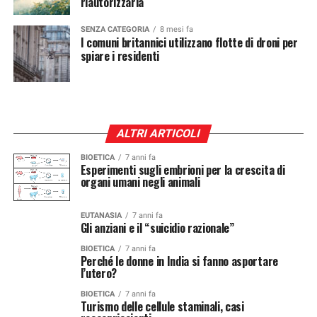
riautorizzarla
SENZA CATEGORIA
8 mesi fa
I comuni britannici utilizzano flotte di droni per
spiare i residenti
ALTRI ARTICOLI
BIOETICA
7 anni fa
Esperimenti sugli embrioni per la crescita di
organi umani negli animali
EUTANASIA
7 anni fa
Gli anziani e il “suicidio razionale”
BIOETICA
7 anni fa
Perché le donne in India si fanno asportare
l’utero?
BIOETICA
7 anni fa
Turismo delle cellule staminali, casi