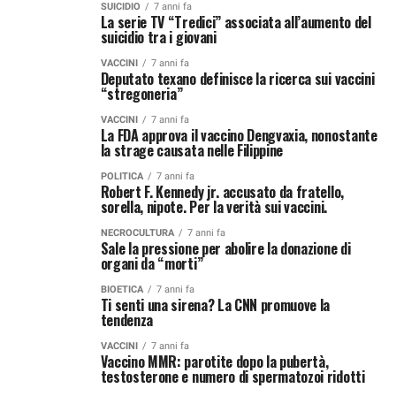
SUICIDIO
7 anni fa
La serie TV “Tredici” associata all’aumento del
suicidio tra i giovani
VACCINI
7 anni fa
Deputato texano definisce la ricerca sui vaccini
“stregoneria”
VACCINI
7 anni fa
La FDA approva il vaccino Dengvaxia, nonostante
la strage causata nelle Filippine
POLITICA
7 anni fa
Robert F. Kennedy jr. accusato da fratello,
sorella, nipote. Per la verità sui vaccini.
NECROCULTURA
7 anni fa
Sale la pressione per abolire la donazione di
organi da “morti”
BIOETICA
7 anni fa
Ti senti una sirena? La CNN promuove la
tendenza
VACCINI
7 anni fa
Vaccino MMR: parotite dopo la pubertà,
testosterone e numero di spermatozoi ridotti