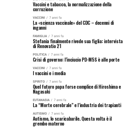
Vaccini e tabacco, la normalizzazione della
corruzione
VACCINI
7 anni fa
La «scienza vaccinale» del CDC – decenni di
inganni
FAMIGLIA
7 anni fa
Stefania finalmente rivede sua figlia: intervista
di Renovatio 21
POLITICA
7 anni fa
Crisi di governo: l’inciucio PD-M5S è alle porte
VACCINI
7 anni fa
I vaccini e i media
SPIRITO
7 anni fa
Quel futuro papa forse complice di Hiroshima e
Nagasaki
EUTANASIA
7 anni fa
La “Morte cerebrale” e l’industria dei trapianti
AUTISMO
7 anni fa
Autismo, lo scaricabarile. Questa volta è il
grembo materno