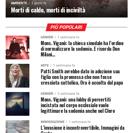
AMBIENTE
2 giorni fa
Morti di caldo, morti di inciviltà
PIÙ POPOLARI
GENDER
1 settimana fa
Mons. Viganò: la chiesa sinodale ha l’ordine
di normalizzare la sodomia. E ricorda Don
Milani…
ARTE
1 settimana fa
Patti Smith avrebbe dato in adozione sua
figlia con la promessa che non fosse
cresciuta cattolica. Ora è accolta dal papa
GENDER
2 settimane fa
Mons. Viganò: una lobby di pervertiti
incistata nel corpo ecclesiale vuole
legittimare la sodomia anche nel Clero
IMMIGRAZIONE
1 settimana fa
L’invasione è incontrovertibile. Immagini da