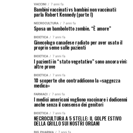
VACCINI
7 anni fa
Bambini vaccinati vs bambini non vaccinati:
parla Robert Kennedy (parte I)
NECROCULTURA
7 anni fa
Sposa un bambolotto zombie. “È amore”
BIOETICA
7 anni fa
Ginecologo canadese radiato per aver usato il
proprio seme sulle pazienti
BIOETICA
7 anni fa
I pazienti in “stato vegetativo” sono ancora vivi:
altre prove
BIOETICA
7 anni fa
10 scoperte che contraddicono la «saggezza
medica»
FARMACI
7 anni fa
I medici americani vogliono vaccinare i dodicenni
anche senza il consenso dei genitori
BIOETICA
7 anni fa
NECROCULTURA A 5 STELLE: IL GOLPE ESTIVO
DELLA GRILLO SUI NOSTRI ORGANI
BIG PHARMA
7 anni fa