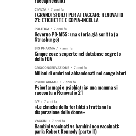
raccapriccianti
CIVILTÀ
7 anni fa
I GRANDI SFORZI PER ATTACCARE RENOVATIO
21: ETICHETTE E COPIA-INCOLLA
POLITICA
7 anni fa
Governo PD-M5S: una storia già scritta (a
Strasburgo)
BIG PHARMA
7 anni fa
Cinque cose scoperte nel database segreto
della FDA
CRIOCONSERVAZIONE
7 anni fa
Milioni di embrioni abbandonati nei congelatori
PSICOFARMACI
7 anni fa
Psicofarmaci e psichiatria: una mamma si
racconta a Renovatio 21
IVF
7 anni fa
«Le cliniche della fertilità sfruttano la
disperazione delle donne»
VACCINI
7 anni fa
Bambini vaccinati vs bambini non vaccinati:
parla Robert Kennedy (parte II)