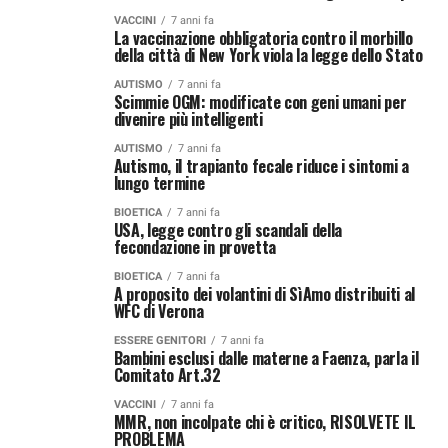
VACCINI
7 anni fa
La vaccinazione obbligatoria contro il morbillo
della città di New York viola la legge dello Stato
AUTISMO
7 anni fa
Scimmie OGM: modificate con geni umani per
divenire più intelligenti
AUTISMO
7 anni fa
Autismo, il trapianto fecale riduce i sintomi a
lungo termine
BIOETICA
7 anni fa
USA, legge contro gli scandali della
fecondazione in provetta
BIOETICA
7 anni fa
A proposito dei volantini di SìAmo distribuiti al
WFC di Verona
ESSERE GENITORI
7 anni fa
Bambini esclusi dalle materne a Faenza, parla il
Comitato Art.32
VACCINI
7 anni fa
MMR, non incolpate chi è critico, RISOLVETE IL
PROBLEMA