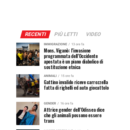
RECENTI
PIÙ LETTI
VIDEO
IMMIGRAZIONE
13 ore fa
Mons. Viganò: l’invasione
programmata dell’Occidente
apostata è un piano diabolico di
sostituzione etnica
ANIMALI
15 ore fa
Gattino invalido riceve carrozzella
fatta di righelli ed auto giocattolo
GENDER
16 ore fa
Attrice gender dell’Odissea dice
che gli animali possono essere
trans