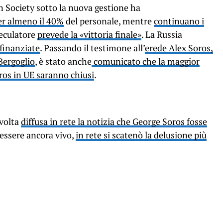
n Society sotto la nuova gestione ha
er almeno il 40%
del personale, mentre
continuano i
speculatore
prevede la «vittoria finale»
. La Russia
finanziate
. Passando il testimone all’
erede Alex Soros,
Bergoglio
, è stato anche
comunicato che la maggior
oros in UE saranno chiusi
.
 volta
diffusa in rete la notizia che George Soros fosse
 essere ancora vivo,
in rete si scatenò la delusione più