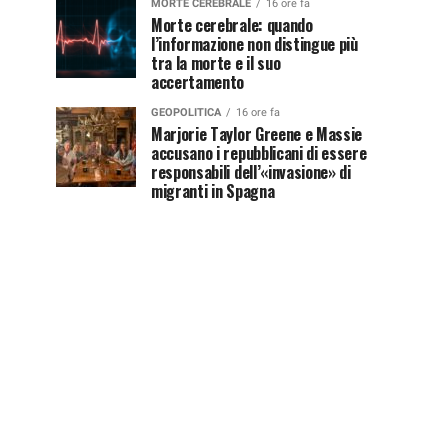
MORTE CEREBRALE
16 ore fa
Morte cerebrale: quando
l’informazione non distingue più
tra la morte e il suo
accertamento
GEOPOLITICA
16 ore fa
Marjorie Taylor Greene e Massie
accusano i repubblicani di essere
responsabili dell’«invasione» di
migranti in Spagna