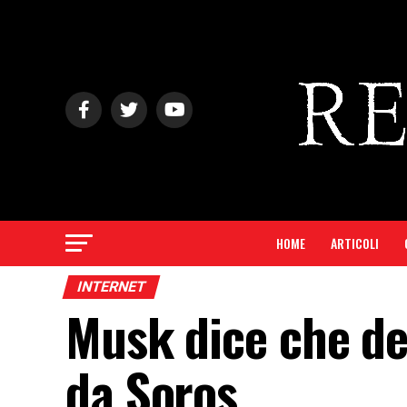
HOME
ARTICOLI
INTERNET
Musk dice che d
da Soros