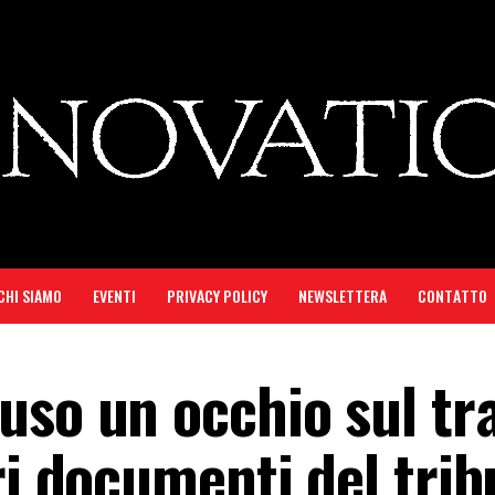
CHI SIAMO
EVENTI
PRIVACY POLICY
NEWSLETTERA
CONTATTO
so un occhio sul tra
ri documenti del tri