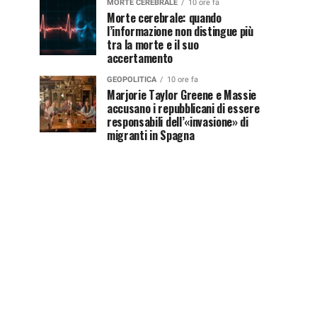
MORTE CEREBRALE
10 ore fa
Morte cerebrale: quando
l’informazione non distingue più
tra la morte e il suo
accertamento
GEOPOLITICA
10 ore fa
Marjorie Taylor Greene e Massie
accusano i repubblicani di essere
responsabili dell’«invasione» di
migranti in Spagna