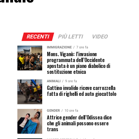
RECENTI
PIÙ LETTI
VIDEO
IMMIGRAZIONE
7 ore fa
Mons. Viganò: l’invasione
programmata dell’Occidente
apostata è un piano diabolico di
sostituzione etnica
ANIMALI
9 ore fa
Gattino invalido riceve carrozzella
fatta di righelli ed auto giocattolo
GENDER
10 ore fa
Attrice gender dell’Odissea dice
che gli animali possono essere
trans