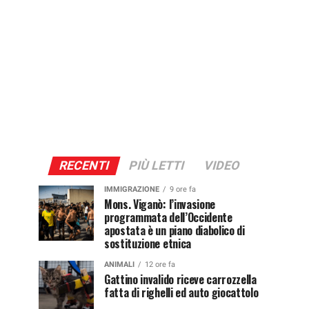
RECENTI
PIÙ LETTI
VIDEO
IMMIGRAZIONE
9 ore fa
Mons. Viganò: l’invasione
programmata dell’Occidente
apostata è un piano diabolico di
sostituzione etnica
ANIMALI
12 ore fa
Gattino invalido riceve carrozzella
fatta di righelli ed auto giocattolo