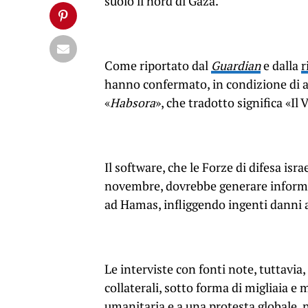
suolo il nord di Gaza.
Come riportato dal
Guardian
e dalla
r
hanno confermato, in condizione di 
«
Habsora
», che tradotto significa «Il
Il software, che le Forze di difesa is
novembre, dovrebbe generare informazi
ad Hamas, infliggendo ingenti danni 
Le interviste con fonti note, tuttavia
collaterali, sotto forma di m
igliaia e 
umanitaria e a una protesta globale, n