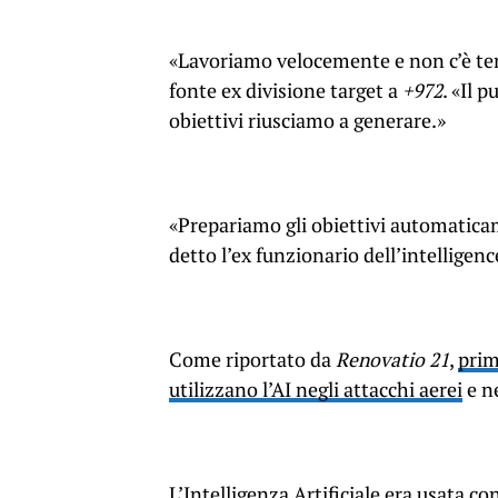
«Lavoriamo velocemente e non c’è tem
fonte ex divisione target a
+972
. «Il 
obiettivi riusciamo a generare.»
«Prepariamo gli obiettivi automatica
detto l’ex funzionario dell’intelligen
Come riportato da
Renovatio 21
,
prim
utilizzano l’AI negli attacchi aerei
e ne
L’Intelligenza Artificiale era usata c