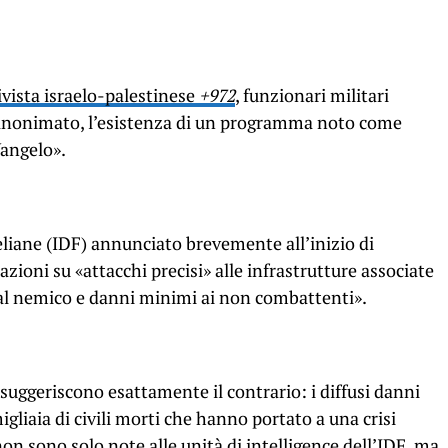
ivista israelo-palestinese
+972
, funzionari militari
anonimato, l’esistenza di un programma noto come
 Vangelo».
raeliane (IDF) annunciato brevemente all’inizio di
oni su «attacchi precisi» alle infrastrutture associate
al nemico e danni minimi ai non combattenti».
, suggeriscono esattamente il contrario: i diffusi danni
migliaia di civili morti che hanno portato a una crisi
on sono solo note alle unità di intelligence dell’IDF, ma