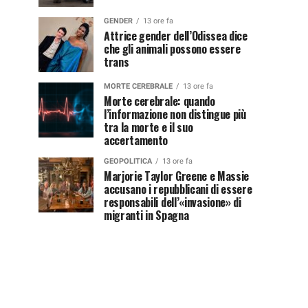
GENDER
13 ore fa
Attrice gender dell’Odissea dice
che gli animali possono essere
trans
MORTE CEREBRALE
13 ore fa
Morte cerebrale: quando
l’informazione non distingue più
tra la morte e il suo
accertamento
GEOPOLITICA
13 ore fa
Marjorie Taylor Greene e Massie
accusano i repubblicani di essere
responsabili dell’«invasione» di
migranti in Spagna