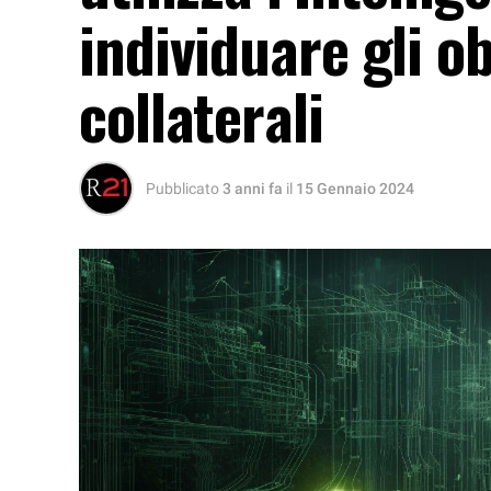
individuare gli obi
collaterali
Pubblicato
3 anni fa
il
15 Gennaio 2024