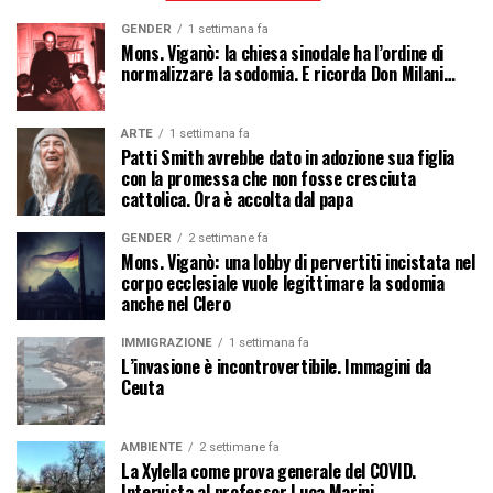
GENDER
1 settimana fa
Mons. Viganò: la chiesa sinodale ha l’ordine di
normalizzare la sodomia. E ricorda Don Milani…
ARTE
1 settimana fa
Patti Smith avrebbe dato in adozione sua figlia
con la promessa che non fosse cresciuta
cattolica. Ora è accolta dal papa
GENDER
2 settimane fa
Mons. Viganò: una lobby di pervertiti incistata nel
corpo ecclesiale vuole legittimare la sodomia
anche nel Clero
IMMIGRAZIONE
1 settimana fa
L’invasione è incontrovertibile. Immagini da
Ceuta
AMBIENTE
2 settimane fa
La Xylella come prova generale del COVID.
Intervista al professor Luca Marini