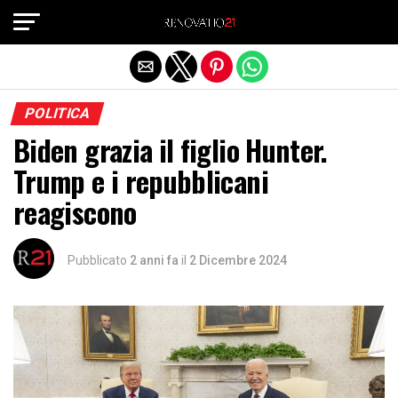
Exit mobile version
POLITICA
Biden grazia il figlio Hunter.
Trump e i repubblicani
reagiscono
Pubblicato
2 anni fa
il
2 Dicembre 2024