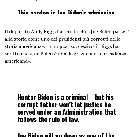
This pardon is Joe Biden’s admission
that Hunter is a criminal.
Il deputato Andy Biggs ha scritto che «Joe Biden passerà
Biden tried to throw President
alla storia come uno dei presidenti più corrotti nella
Trump’s sons in jail, but he lets his
storia americana». In un post successivo, il Biggs ha
son off…
pic.twitter.com/QoV3lqfMFe
scritto che «Joe Biden è una disgrazia per la presidenza
americana».
— Rep. Marjorie Taylor Greene🇺🇸
(@RepMTG)
December 2, 2024
Hunter Biden is a criminal—but his
corrupt father won’t let justice be
served under an Administration that
follows the rule of law.
Joe Biden will go down as one of the