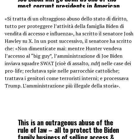
most corrupt presidents in American
history.
«Si tratta di un oltraggioso abuso dello stato di diritto,
tutto per proteggere l’attività della famiglia Biden di
— Rep Andy Biggs
vendita di accesso e influenza», ha scritto il senatore Josh
(@RepAndyBiggsAZ)
December 2,
Hawley su X. In un post successivo, il senatore ha scritto
2024
che: «Non dimenticate mai: mentre Hunter vendeva
l’accesso al “big guy”, l’amministrazione di Joe Biden
inviava squadre SWAT [cioè di assalto,
ndr
] nelle case dei
pro-life; reclutava spie nelle parrocchie cattoliche;
trattava i genitori come terroristi interni; e processava
Trump. L’amministrazione più illegale della storia».
This is an outrageous abuse of the
rule of law – all to protect the Biden
family business of selling access &