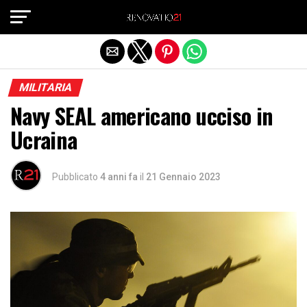
Exit mobile version
MILITARIA
Navy SEAL americano ucciso in
Ucraina
Pubblicato
4 anni fa
il
21 Gennaio 2023